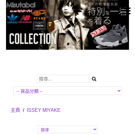
主頁
關於我們
特價貨品
貨品分類
商店資訊
購物車
用戶
Whatsapp我o地
主頁
/
ISSEY MIYAKE
貨幣
語言